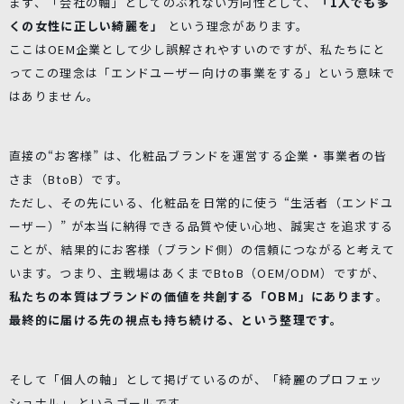
まず、「会社の軸」としてのぶれない方向性として、
「1人でも多
くの女性に正しい綺麗を」
という理念があります。
ここはOEM企業として少し誤解されやすいのですが、私たちにと
ってこの理念は「エンドユーザー向けの事業をする」という意味で
はありません。
直接の“お客様” は、化粧品ブランドを運営する企業・事業者の皆
さま（BtoB）です。
ただし、その先にいる、化粧品を日常的に使う “生活者（エンドユ
ーザー）” が本当に納得できる品質や使い心地、誠実さを追求する
ことが、結果的にお客様（ブランド側）の信頼につながると考えて
います。つまり、主戦場はあくまでBtoB（OEM/ODM）ですが、
私たちの本質はブランドの価値を共創する「OBM」にあります
。
最終的に届ける先の視点も持ち続ける、という整理です。
そして「個人の軸」として掲げているのが、「綺麗のプロフェッ
ショナル」 というゴールです。