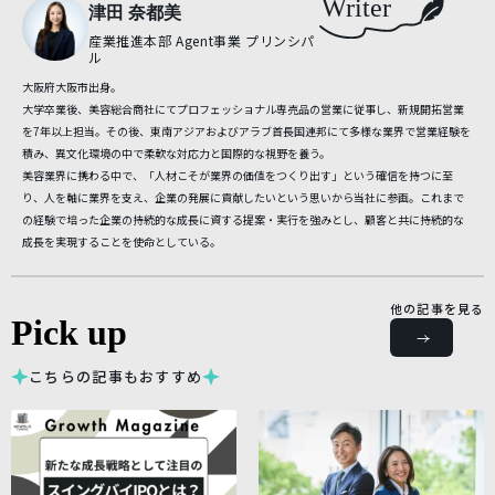
Writer
津田 奈都美
産業推進本部 Agent事業 プリンシパ
ル
大阪府大阪市出身。
大学卒業後、美容総合商社にてプロフェッショナル専売品の営業に従事し、新規開拓営業
を7年以上担当。その後、東南アジアおよびアラブ首長国連邦にて多様な業界で営業経験を
積み、異文化環境の中で柔軟な対応力と国際的な視野を養う。
美容業界に携わる中で、「人材こそが業界の価値をつくり出す」という確信を持つに至
り、人を軸に業界を支え、企業の発展に貢献したいという思いから当社に参画。これまで
の経験で培った企業の持続的な成長に資する提案・実行を強みとし、顧客と共に持続的な
成長を実現することを使命としている。
他の記事を見る
Pick up
こちらの記事もおすすめ