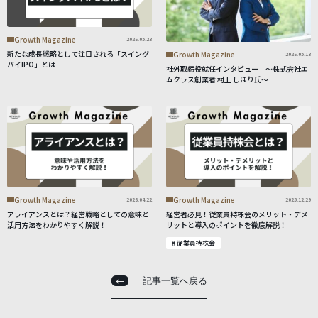
Growth Magazine
2026.05.23
新たな成長戦略として注目される「スイング
Growth Magazine
2026.05.13
バイIPO」とは
社外取締役就任インタビュー ～株式会社エ
ムクラス創業者 村上 しほり氏～
Growth Magazine
Growth Magazine
2026.04.22
2025.12.29
アライアンスとは？経営戦略としての意味と
経営者必見！従業員持株会のメリット・デメ
活用方法をわかりやすく解説！
リットと導入のポイントを徹底解説！
# 従業員持株会
記事一覧へ戻る
記事一覧へ戻る