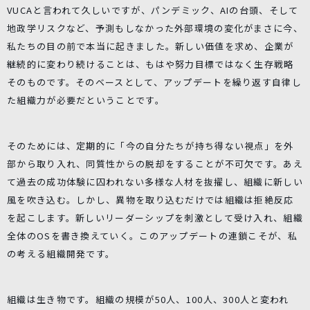
VUCAと言われて久しいですが、パンデミック、AIの台頭、そして
地政学リスクなど、予測もしなかった外部環境の変化がまさに今、
私たちの目の前で本当に起きました。新しい価値を求め、企業が
継続的に変わり続けることは、もはや努力目標ではなく生存戦略
そのものです。そのベースとして、アップデートを繰り返す自律し
た組織力が必要だということです。
そのためには、定期的に「今の自分たちが持ち得ない視点」を外
部から取り入れ、同質性からの脱却をすることが不可欠です。あえ
て過去の成功体験に囚われない多様な人材を抜擢し、組織に新しい
風を吹き込む。しかし、異物を取り込むだけでは組織は拒絶反応
を起こします。新しいリーダーシップを刺激として受け入れ、組織
全体のOSを書き換えていく。このアップデートの連鎖こそが、私
の考える組織開発です。
組織は生き物です。組織の規模が50人、100人、300人と変われ