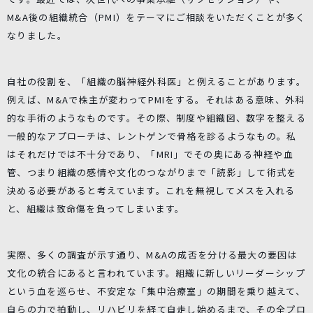
M&A後の組織統合（PMI）をテーマにご相談をいただくことが多く
なりました。
自社の役割を、「組織の脳神経外科医」と例えることがあります。
例えば、M&Aで株主が変わってPMIをする。それはある意味、外科
的な手術のようなものです。その際、制度や組織図、数字を整える
一般的なアプローチは、レントゲンで骨格を診るようなもの。私
はそれだけでは不十分であり、「MRI」でその奥にある神経や血
管、つまり組織の感情や文化のつながりまで「読影」して術式を
決める必要があると考えています。これを無視してメスを入れる
と、組織は致命傷を負ってしまいます。
実際、多くの調査が示す通り、M&Aの成否を分ける最大の要因は
文化の統合にあると言われています。組織に新しいリーダーシップ
という血を巡らせ、不安定な「集中治療室」の期間を乗り越えて、
自らの力で拍動し、リハビリを経て自走し始めるまで、その全プロ