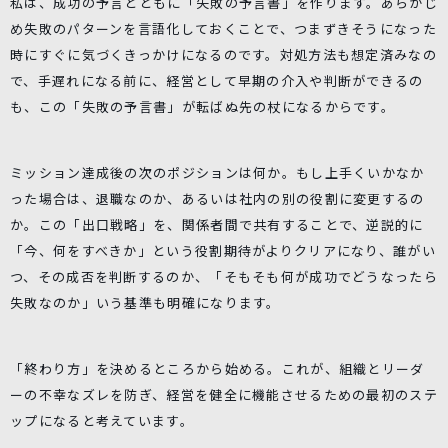
私は、成功の予言とともに「失敗の予言書」を作ります。あらかじ
め失敗のパターンを言語化しておくことで、つまずきそうになった
時にすぐに気づくきっかけになるのです。対処方法も想定済みなの
で、手遅れになる前に、経営として早期の介入や判断ができるの
も、この「失敗の予言書」が転ばぬ先の杖になるからです。
ミッション達成後の次のポジションは何か。もし上手くいかなか
った場合は、退職なのか、あるいは社内の別の役割に変更するの
か。この「出口戦略」を、関係者間で共有することで、逆説的に
「今、何をすべきか」という役割期待がよりクリアになり、誰がい
つ、その成否を判断するのか、「そもそも何が成功でどうなったら
失敗なのか」いう基準も明確になります。
「終わり方」を決めるところから始める。これが、組織とリーダ
ーの不幸なズレを防ぎ、経営を健全に機能させるための最初のステ
ップになると考えています。