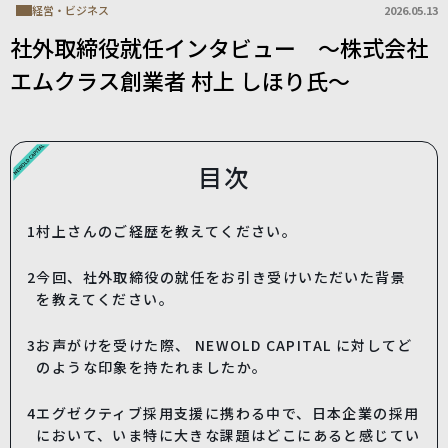
経営・ビジネス
2026.05.13
社外取締役就任インタビュー ～株式会社
エムクラス創業者 村上 しほり氏～
目次
1
村上さんのご経歴を教えてください。
2
今回、社外取締役の就任をお引き受けいただいた背景
を教えてください。
3
お声がけを受けた際、 NEWOLD CAPITAL に対してど
のような印象を持たれましたか。
4
エグゼクティブ採⽤⽀援に携わる中で、⽇本企業の採⽤
において、いま特に⼤きな課題はどこにあると感じてい