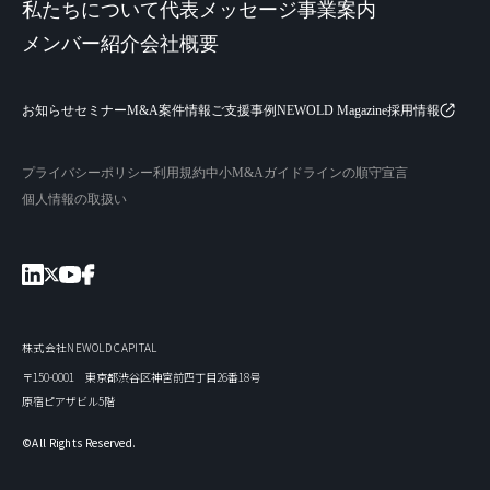
私たちについて
代表メッセージ
事業案内
メンバー紹介
会社概要
お知らせ
セミナー
M&A案件情報
ご支援事例
NEWOLD Magazine
採用情報
プライバシーポリシー
利用規約
中小M&Aガイドラインの順守宣言
個人情報の取扱い
株式会社NEWOLD CAPITAL
〒150-0001 東京都渋谷区神宮前四丁目26番18号
原宿ピアザビル5階
©All Rights Reserved.