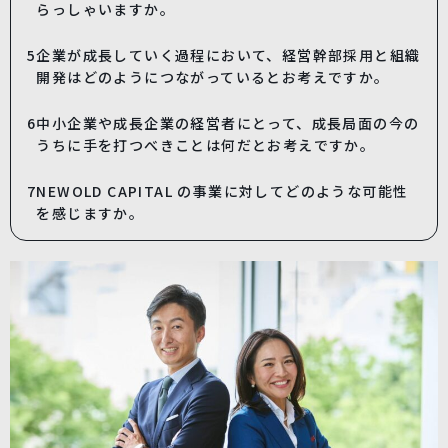
らっしゃいますか。
5
企業が成⻑していく過程において、経営幹部採⽤と組織
開発はどのようにつながっているとお考えですか。
6
中⼩企業や成⻑企業の経営者にとって、成⻑局⾯の今の
うちに⼿を打つべきことは何だとお考えですか。
7
NEWOLD CAPITAL の事業に対してどのような可能性
を感じますか。