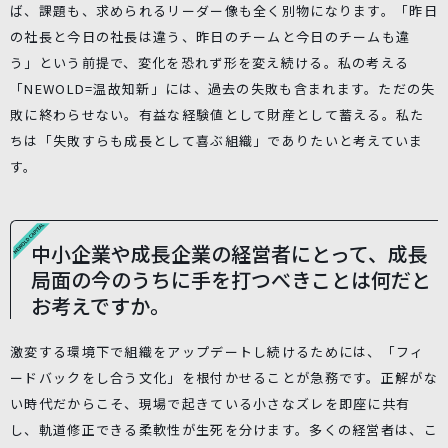
ば、課題も、求められるリーダー像も全く別物になります。「昨日
の社長と今日の社長は違う、昨日のチームと今日のチームも違
う」という前提で、変化を恐れず形を変え続ける。私の考える
「NEWOLD=温故知新」には、過去の失敗も含まれます。ただの失
敗に終わらせない。有益な経験値として財産として蓄える。私た
ちは「失敗すらも成長として喜ぶ組織」でありたいと考えていま
す。
中⼩企業や成⻑企業の経営者にとって、成⻑
局⾯の今のうちに⼿を打つべきことは何だと
お考えですか。
激変する環境下で組織をアップデートし続けるためには、「フィ
ードバックをし合う文化」を根付かせることが急務です。正解がな
い時代だからこそ、現場で起きている小さなズレを即座に共有
し、軌道修正できる柔軟性が生死を分けます。多くの経営者は、こ