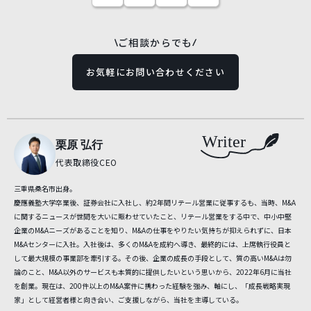
ご相談からでも
お気軽にお問い合わせください
Writer
栗原 弘行
代表取締役CEO
三重県桑名市出身。
慶應義塾大学卒業後、証券会社に入社し、約2年間リテール営業に従事するも、当時、M&A
に関するニュースが世間を大いに賑わせていたこと、リテール営業をする中で、中小中堅
企業のM&Aニーズがあることを知り、M&Aの仕事をやりたい気持ちが抑えられずに、日本
M&Aセンターに入社。入社後は、多くのM&Aを成約へ導き、最終的には、上席執行役員と
して最大規模の事業部を牽引する。その後、企業の成長の手段として、質の高いM&Aは勿
論のこと、M&A以外のサービスも本質的に提供したいという思いから、2022年6月に当社
を創業。現在は、200件以上のM&A案件に携わった経験を強み、軸にし、「成長戦略実現
家」として経営者様と向き合い、ご支援しながら、当社を主導している。