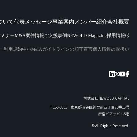
ついて
代表メッセージ
事業案内
メンバー紹介
会社概要
セミナー
M&A案件情報
ご支援事例
NEWOLD Magazine
採用情報
ー
利用規約
中小M&Aガイドラインの順守宣言
個人情報の取扱い
株式会社NEWOLD CAPITAL
〒150-0001 東京都渋谷区神宮前四丁目26番18号
原宿ピアザビル5階
©All Rights Reserved.