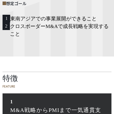
想定ゴール
東南アジアでの事業展開ができること
1
クロスボーダーM&Aで成長戦略を実現する
2
こと
特徴
FEATURE
1
M&A戦略からPMIまで一気通貫支