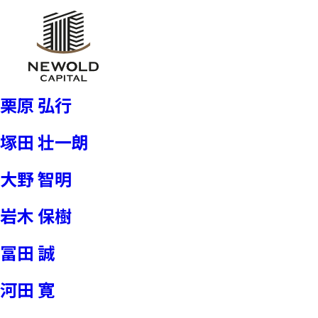
栗原 弘行
塚田 壮一朗
大野 智明
岩木 保樹
冨田 誠
河田 寛