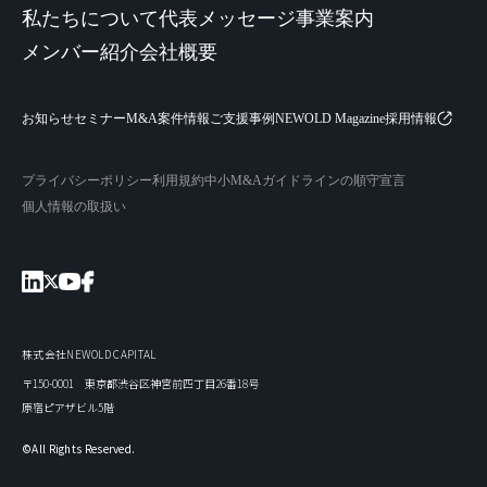
私たちについて
代表メッセージ
事業案内
メンバー紹介
会社概要
お知らせ
セミナー
M&A案件情報
ご支援事例
NEWOLD Magazine
採用情報
プライバシーポリシー
利用規約
中小M&Aガイドラインの順守宣言
個人情報の取扱い
株式会社NEWOLD CAPITAL
〒150-0001 東京都渋谷区神宮前四丁目26番18号
原宿ピアザビル5階
©All Rights Reserved.