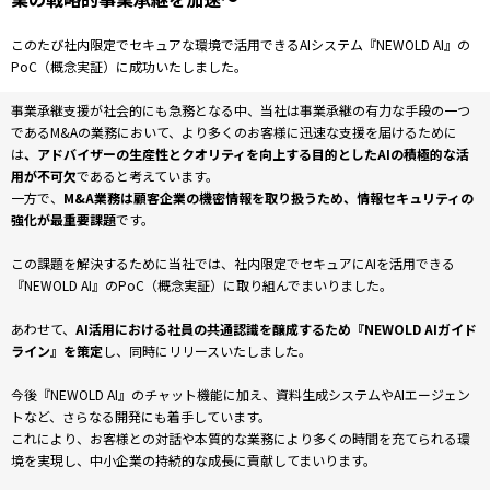
このたび社内限定でセキュアな環境で活用できるAIシステム『NEWOLD AI』の
PoC（概念実証）に成功いたしました。
事業承継支援が社会的にも急務となる中、当社は事業承継の有力な手段の一つ
であるM&Aの業務において、より多くのお客様に迅速な支援を届けるために
は
、アドバイザーの生産性とクオリティを向上する目的としたAIの積極的な活
用が不可欠
であると考えています。
一方で、
M&A業務は顧客企業の機密情報を取り扱うため、情報セキュリティの
強化が最重要課題
です。
この課題を解決するために当社では、社内限定でセキュアにAIを活用できる
『NEWOLD AI』のPoC（概念実証）に取り組んでまいりました。
あわせて、
AI活用における社員の共通認識を醸成するため『NEWOLD AIガイド
ライン』を策定
し、同時にリリースいたしました。
今後『NEWOLD AI』のチャット機能に加え、資料生成システムやAIエージェン
トなど、さらなる開発にも着手しています。
これにより、お客様との対話や本質的な業務により多くの時間を充てられる環
境を実現し、中小企業の持続的な成長に貢献してまいります。