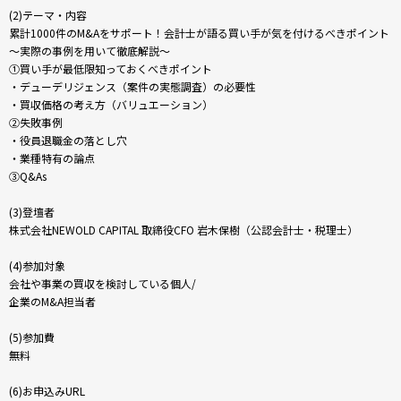
(2)テーマ・内容
累計1000件のM&Aをサポート！会計士が語る買い手が気を付けるべきポイント
～実際の事例を用いて徹底解説～
①買い手が最低限知っておくべきポイント
・デューデリジェンス（案件の実態調査）の必要性
・買収価格の考え方（バリュエーション）
②失敗事例
・役員退職金の落とし穴
・業種特有の論点
③Q&As
(3)登壇者
株式会社NEWOLD CAPITAL 取締役CFO 岩木保樹（公認会計士・税理士）
(4)参加対象
会社や事業の買収を検討している個人/
企業のM&A担当者
(5)参加費
無料
(6)お申込みURL