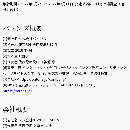
集計期間：2022年1月25日〜2022年3月11日_指定領域における市場調査（推
計も含む）
バトンズ概要
(1)会社名 株式会社バトンズ
(2)所在地 東京都中央区築地3-12-5
(3)設立 2018年4月
(4)資本金 1億円
(5)代表者 代表取締役CEO 神瀬 悠一
(6)事業内容 インターネットを利用したM&Aマッチング／経営コンサルティング
ウェブサイトの企画、制作、運営及び管理／M&Aに関する各種教育
(7)会社HP https://batonz.jp/company/
(8)M&A総合支援プラットフォーム「BATONZ（バトンズ）」
https://batonz.jp/
会社概要
(1)会社名 株式会社NEWOLD CAPITAL
(2)代表者 代表取締役 栗原 弘行