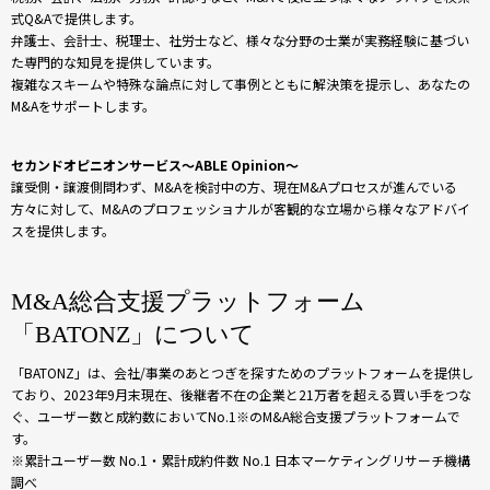
式Q&Aで提供します。
弁護士、会計士、税理士、社労士など、様々な分野の士業が実務経験に基づい
た専門的な知見を提供しています。
複雑なスキームや特殊な論点に対して事例とともに解決策を提示し、あなたの
M&Aをサポートします。
セカンドオピニオンサービス～ABLE Opinion～
譲受側・譲渡側問わず、M&Aを検討中の方、現在M&Aプロセスが進んでいる
方々に対して、M&Aのプロフェッショナルが客観的な立場から様々なアドバイ
スを提供します。
M&A総合支援プラットフォーム
「BATONZ」について
「BATONZ」は、会社/事業のあとつぎを探すためのプラットフォームを提供し
ており、2023年9月末現在、後継者不在の企業と21万者を超える買い手をつな
ぐ、ユーザー数と成約数においてNo.1※のM&A総合支援プラットフォームで
す。
※累計ユーザー数 No.1・累計成約件数 No.1 日本マーケティングリサーチ機構
調べ