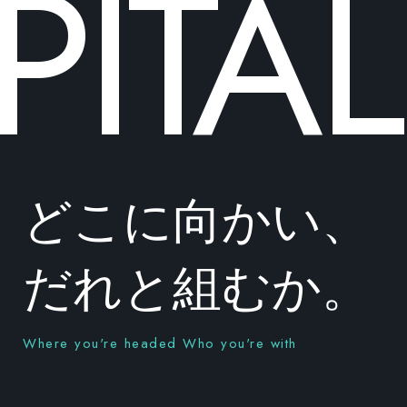
ITAL
どこに向かい、
だれと組むか。
Where you're headed Who you're with