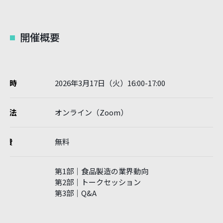
開催概要
催日時
2026年3月17日（火）16:00-17:00
催方法
オンライン（Zoom）
加費
無料
第1部｜食品製造の業界動向
内容
第2部｜トークセッション
第3部｜Q&A