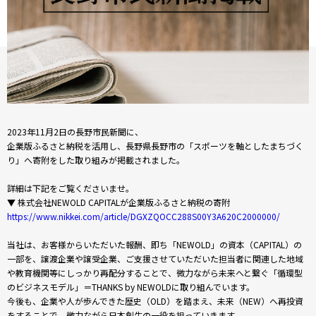
2023年11月2日の長野市民新聞に、
企業版ふるさと納税を活用し、長野県長野市の「スポーツを軸としたまちづく
り」へ寄附をした取り組みが掲載されました。
詳細は下記をご覧くださいませ。
▼ 株式会社NEWOLD CAPITALが企業版ふるさと納税の寄附
https://www.nikkei.com/article/DGXZQOCC288S00Y3A620C2000000/
当社は、お客様からいただいた報酬、即ち「NEWOLD」の資本（CAPITAL）の
一部を、譲渡企業や譲受企業、ご支援させていただいた担当者に関連した地域
や教育機関等にしっかり再配分することで、微力ながら未来へと繋ぐ「循環型
のビジネスモデル」＝THANKS by NEWOLDに取り組んでいます。
今後も、企業や人が歩んできた歴史（OLD）を踏まえ、未来（NEW）へ再投資
をすることで、微力ながら日本創生の一役を担っていきます。