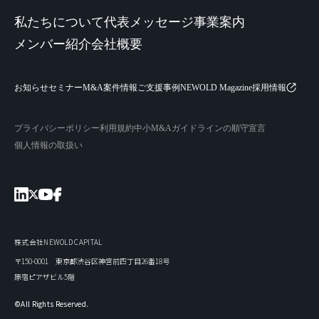
私たちについて
代表メッセージ
事業案内
メンバー紹介
会社概要
お知らせ
セミナー
M&A案件情報
ご支援事例
NEWOLD Magazine
採用情報
プライバシーポリシー
利用規約
中小M&Aガイドラインの順守宣言
個人情報の取扱い
株式会社NEWOLD CAPITAL
〒150-0001 東京都渋谷区神宮前四丁目26番18号
原宿ピアザビル5階
©All Rights Reserved.