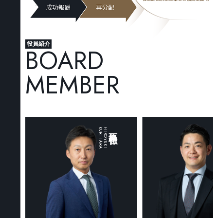
役員紹介
BOARD
MEMBER
IAKI
許田 千晶
K
U
R
I
H
A
R
A
H
I
R
O
Y
U
K
I
栗原 弘行