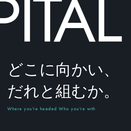
ITAL
どこに向かい、
だれと組むか。
Where you're headed Who you're with