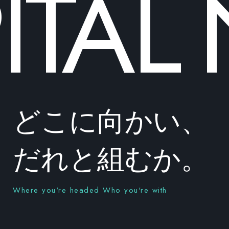
TAL
どこに向かい、
だれと組むか。
Where you're headed Who you're with