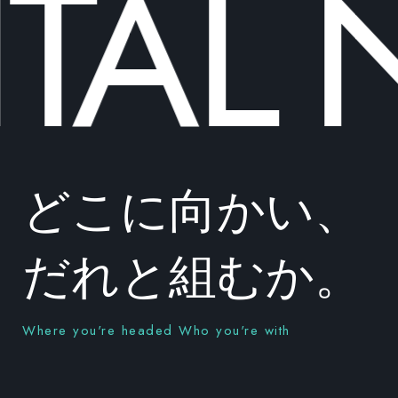
TAL
N
どこに向かい、
だれと組むか。
Where you're headed Who you're with