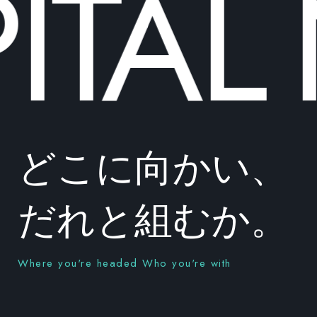
TAL
どこに向かい、
だれと組むか。
Where you're headed Who you're with