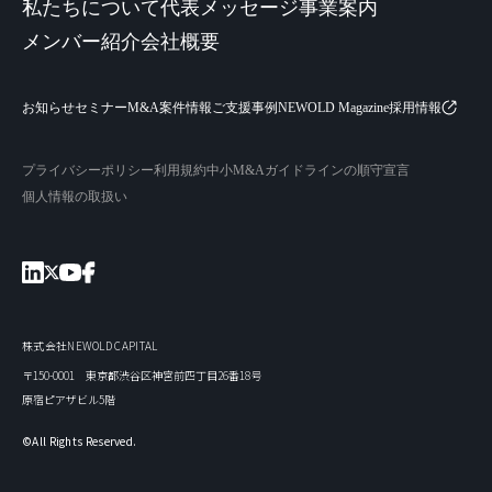
私たちについて
代表メッセージ
事業案内
メンバー紹介
会社概要
お知らせ
セミナー
M&A案件情報
ご支援事例
NEWOLD Magazine
採用情報
プライバシーポリシー
利用規約
中小M&Aガイドラインの順守宣言
個人情報の取扱い
株式会社NEWOLD CAPITAL
〒150-0001 東京都渋谷区神宮前四丁目26番18号
原宿ピアザビル5階
©All Rights Reserved.