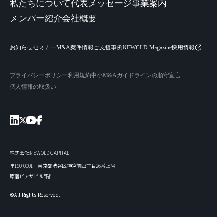
私たちについて
代表メッセージ
事業案内
メンバー紹介
会社概要
お知らせ
セミナー
M&A案件情報
ご支援事例
NEWOLD Magazine
採用情報
プライバシーポリシー
利用規約
中小M&Aガイドラインの順守宣言
個人情報の取扱い
株式会社NEWOLD CAPITAL
〒150-0001 東京都渋谷区神宮前四丁目26番18号
原宿ピアザビル5階
©All Rights Reserved.