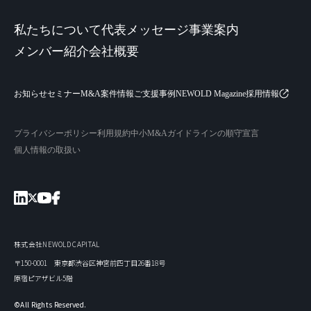
私たちについて
代表メッセージ
事業案内
メンバー紹介
会社概要
お知らせ
セミナー
M&A案件情報
ご支援事例
NEWOLD Magazine
採用情報
プライバシーポリシー
利用規約
中小M&Aガイドラインの順守宣言
個人情報の取扱い
株式会社NEWOLD CAPITAL
〒150-0001 東京都渋谷区神宮前四丁目26番18号
原宿ピアザビル5階
©All Rights Reserved.