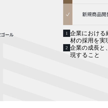
新規商品開
企業における
1
定ゴール
材の採用を実
企業の成長と
2
現すること