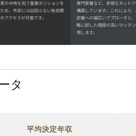
変革の中核を担う重要ポジションを
専門家層など、多様なネットワ
うため、外部には出回らない独自案
構築しています。これにより、
へのアクセスが可能です。
部層への幅広いアプローチと、
略に即した精度の高いマッチ
現します。
ータ
平均決定年収