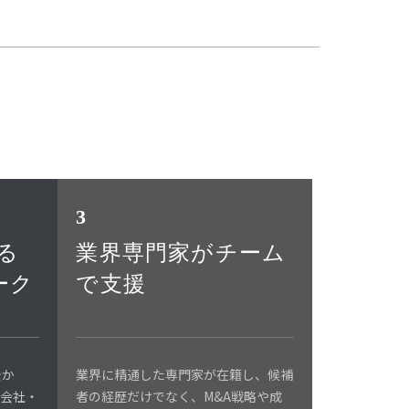
3
る
業界専門家がチーム
ーク
で支援
景か
業界に精通した専門家が在籍し、候補
業会社・
者の経歴だけでなく、M&A戦略や成