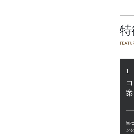
特
FEATU
1
コ
案
当
ンを