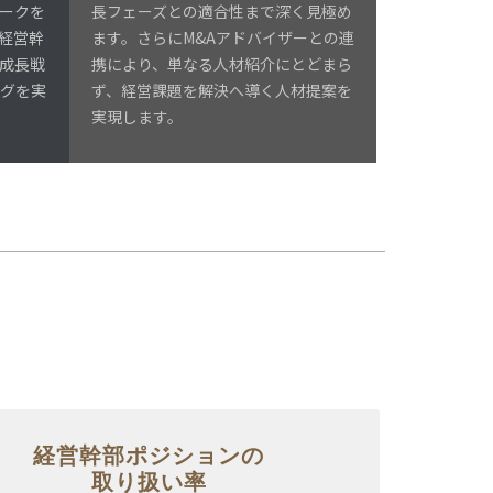
ークを
長フェーズとの適合性まで深く見極め
経営幹
ます。さらにM&Aアドバイザーとの連
成長戦
携により、単なる人材紹介にとどまら
ングを実
ず、経営課題を解決へ導く人材提案を
実現します。
経営幹部ポジションの
取り扱い率